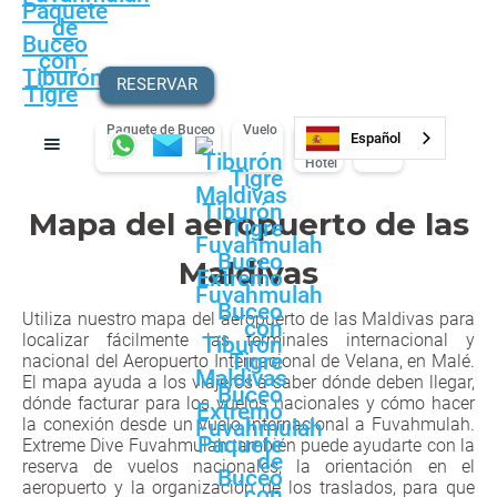
RESERVAR
Paquete de Buceo
Vuelo
Moto
Español
Hotel
Mapa del aeropuerto de las
Maldivas
Utiliza nuestro mapa del aeropuerto de las Maldivas para
localizar fácilmente las terminales internacional y
nacional del Aeropuerto Internacional de Velana, en Malé.
El mapa ayuda a los viajeros a saber dónde deben llegar,
dónde facturar para los vuelos nacionales y cómo hacer
la conexión desde un vuelo internacional a Fuvahmulah.
Extreme Dive Fuvahmulah también puede ayudarte con la
reserva de vuelos nacionales, la orientación en el
aeropuerto y la organización de los traslados, para que