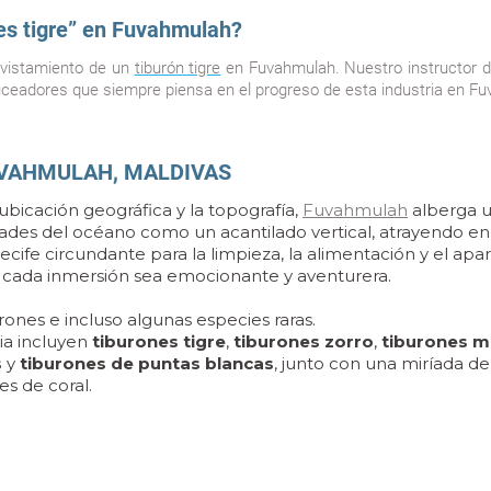
s tigre” en Fuvahmulah?
avistamiento de un
tiburón tigre
en Fuvahmulah. Nuestro instructor de
buceadores que siempre piensa en el progreso de esta industria en F
UVAHMULAH, MALDIVAS
 ubicación geográfica y la topografía,
Fuvahmulah
alberga u
didades del océano como un acantilado vertical, atrayendo
arrecife circundante para la limpieza, la alimentación y el 
 cada inmersión sea emocionante y aventurera.
rones e incluso algunas especies raras.
ia incluyen
tiburones tigre
,
tiburones zorro
,
tiburones ma
s
y
tiburones de puntas blancas
, junto con una miríada 
fes de coral.