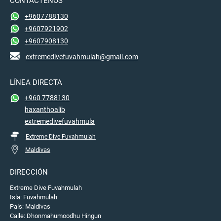
CONTÁCTENOS
+9607788130
+9607921902
+9607908130
extremedivefuvahmulah@gmail.com
LÍNEA DIRECTA
+960 7788130
haxanthoalib
extremedivefuvahmula
Extreme Dive Fuvahmulah
Maldivas
DIRECCIÓN
Extreme Dive Fuvahmulah
Isla: Fuvahmulah
País: Maldivas
Calle: Dhonmahumoodhu Hingun