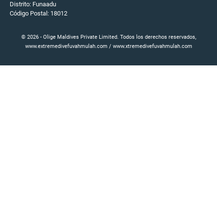
Distrito: Funaadu
Código Postal: 18012
© 2026 - Olige Maldives Private Limited. Todos los derechos reservados,
www.extremedivefuvahmulah.com / www.xtremedivefuvahmulah.com